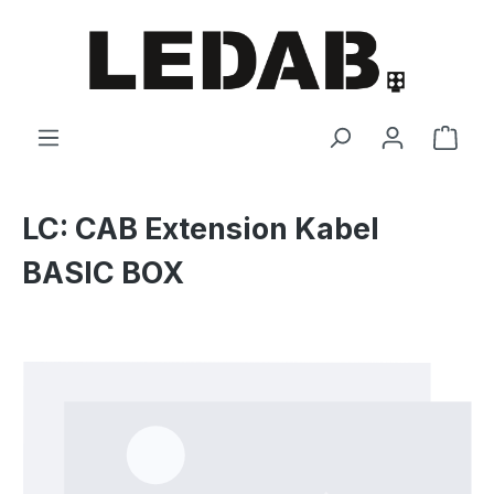
Zum Hauptinhalt springen
Ware
LC: CAB Extension Kabel
BASIC BOX
Bildergalerie überspringen