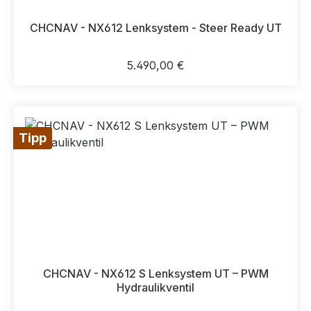
CHCNAV - NX612 Lenksystem - Steer Ready UT
Regulärer Preis:
5.490,00 €
Tipp
CHCNAV - NX612 S Lenksystem UT – PWM
Hydraulikventil