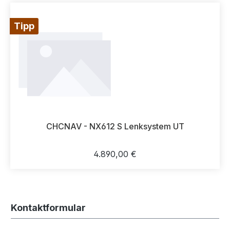
Tipp
CHCNAV - NX612 S Lenksystem UT
Regulärer Preis:
4.890,00 €
Kontaktformular