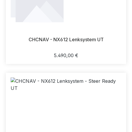
CHCNAV - NX612 Lenksystem UT
Regulärer Preis:
5.490,00 €